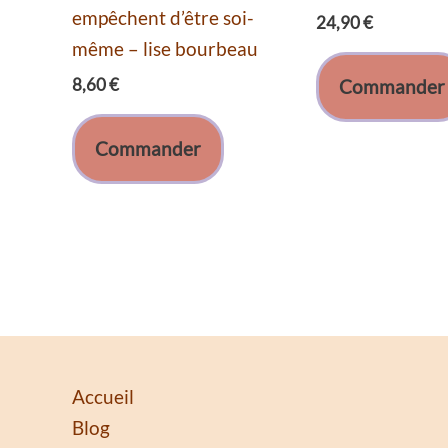
empêchent d’être soi-
24,90
€
même – lise bourbeau
8,60
€
Commander
Commander
Accueil
Blog