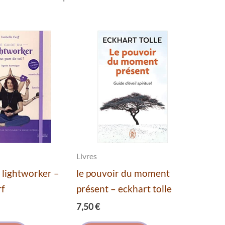
Livres
u lightworker –
le pouvoir du moment
rf
présent – eckhart tolle
7,50
€