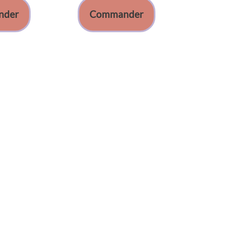
nder
Commander