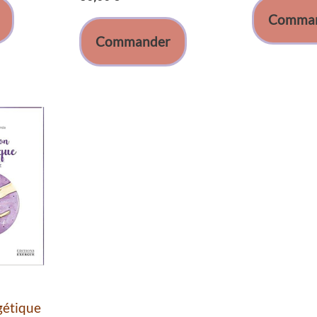
Comma
Commander
gétique